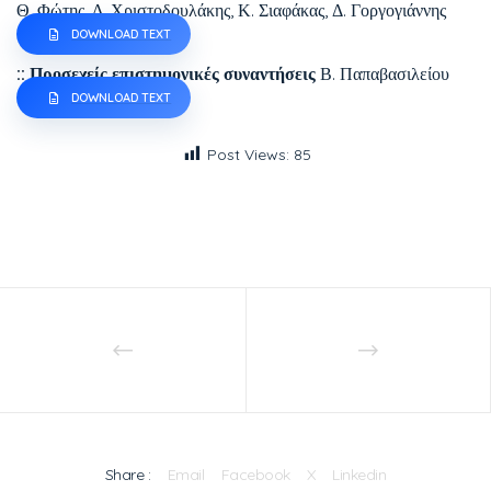
Θ. Φώτης, Δ. Χριστοδουλάκης, Κ. Σιαφάκας, Δ. Γοργογιάννης
DOWNLOAD TEXT
:: Προσεχείς επιστημονικές συναντήσεις
Β. Παπαβασιλείου
DOWNLOAD TEXT
Post Views:
85
Share :
Email
Facebook
X
Linkedin