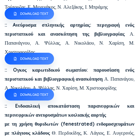
Τούτουζας, Ε. Μενενάκος, Ν. Αλεξάκης, Ι. Μπράμης
DOWNLOAD TEXT
:: Aνεύρυσμα σπληνικής αρτηρίας: περιγραφή ενός
περιστατικού και ανασκόπηση της βιβλιογραφίας
Α.
Παπανάγνου, Α. Ψύλλας, Α. Νικολάου, Ν. Χαρίση, Μ.
Χριστοφορίδης
DOWNLOAD TEXT
:: Oγκος καρωτιδικού σωματίου: παρουσίαση ενός
περιστατικού και βιβλιογραφική ανασκόπηση
Α. Παπανάγου,
Α. Νικολάου, Α. Ψύλλας, Ν. Χαρίση, Μ. Χριστοφορίδης
DOWNLOAD TEXT
:: Eνδοαυλική αποκατάσταση παρανεφρικών και
περινεφρικών ανευρυσμάτων κοιλιακής αορτής
με τη χρήση θυριδωτών (fenestrated) ενδομοσχευμάτων
με πλάγιους κλάδους
Θ. Περδικίδης, Κ. Λάγιος, Ε. Αυγερινός,