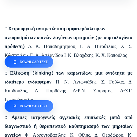
:: Xειρουργική αντιμετώπιση αμφοτερόπλευρων
ανευρυσμάτων κοινών λαγόνιων αρτηριών (με αορτολαγόνια
πρόθεση)
Δ. Κ. Παπαδημητρίου, Γ. Α. Πιτούτλιας, Χ. Σ.
Κώστογλου, Ε. Α. Ασλανίδου Ι. Κ. Βλαχάκης, Κ. Χ. Καπούλας
DOWNLOAD TEXT
:: Ελίκωση (kinking) των καρωτίδων: μια οντότητα με
ιδιαίτερο ενδιαφέρον
Π. Ν. Αντωνιάδης, Σ. Γούλας, Δ.
Καρδούλας, Δ. Παρθένης Δ-Ρ.Ν. Σταράμος, Δ-Σ.Γ.
Γεωργόπουλος
DOWNLOAD TEXT
:: Aμεσες ιατρογενείς αγγειακές επιπλοκές μετά από
διαγνωστικό ή θεραπευτικό καθετηριασμό των μηριαίων
αγγείων
Φ. Αρχοντοβασίλης, Κ. Φίλης, Δ. Θεοδώρου, Κ.