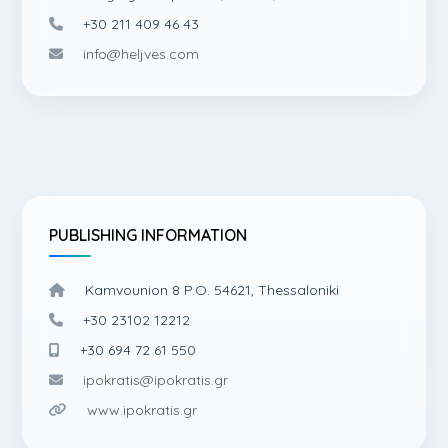
+30 211 409 46 43
info@heljves.com
PUBLISHING INFORMATION
Kamvounion 8 P.O. 54621, Thessaloniki
+30 23102 12212
+30 694 72 61 550
ipokratis@ipokratis.gr
www.ipokratis.gr