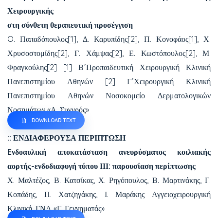
Χειρουργικής
στη σύνθετη θεραπευτική προσέγγιση
O. Παπαδόπουλος[1], Δ. Καρυπίδης[2], Π. Κονοφάος[1], Χ.
Χρυσοστομίδης[2], Γ. Χάμψας[2], Ε. Κωστόπουλος[2], Μ.
Φραγκούλης[2] [1] Β΄Προπαιδευτική Χειρουργική Κλινική
Πανεπιστημίου Αθηνών [2] Γ΄Χειρουργική Κλινική
Πανεπιστημίου Αθηνών Νοσοκομείο Δερματολογικών
Νοσημάτων «Α. Συγγρός»
DOWNLOAD TEXT
:: ΕΝΔΙΑΦΕΡΟΥΣΑ ΠΕΡΙΠΤΩΣΗ
Eνδοαυλική αποκατάσταση ανευρύσματος κοιλιακής
αορτής-ενδοδιαφυγή τύπου ΙΙΙ: παρουσίαση περίπτωσης
Χ. Μαλτέζος, Β. Κατσίκας, Χ. Ρηγόπουλος, Β. Μαρτινάκης, Γ.
Κοπάδης, Π. Χατζηγάκης, Ι. Μαράκης Αγγειοχειρουργική
Κλινική, ΓΝΑ «Γ. Γεννηματάς»