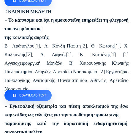
DOWNLOAD TEXT
:: ΚΛΙΝΙΚΗ ΜΕΛΕΤΗ
– Το κάπνισμα και όχι η ομοκυστεΐνη επηρεάζει τη φλεγμονή
του ανευρύσματος
της κοιλιακής αορτής
Β. Αράπογλου[1], Α. Κόνδη-Παφίτη[2], Θ. Κώτσης[1], Χ.
Καλκανδής[2], Δ. Δαφνής[1], Κ. Κατσένης[1] [1]
Αγγειοχειρουργική Μονάδα, Β’ Χειρουργικής Κλινικής
Πανεπιστημίου Αθηνών, Αρεταίειο Νοσοκομείο [2] Εργαστήριο
Παθολογικής Ανατομικής Πανεπιστημίου Αθηνών, Αρεταίειο
Νοσοκομείο
DOWNLOAD TEXT
– Εγκεφαλική οξυμετρία και πίεση αποκλεισμού της έσω
καρωτίδας ως ενδείξεις για την τοποθέτηση προσωρινής
παράκαμψης κατά την καρωτιδική ενδαρτηρεκτομή:
συγκριτική μελέτη