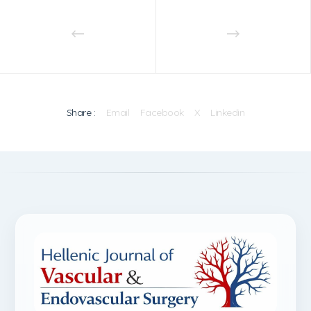
Share :
Email
Facebook
X
Linkedin