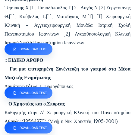
Ταμπάκης Χ.[1], Παπαδόπουλος Γ.[2], Λαγός Ν.[2] Σεργεντάνης
Θ.[1], Κούβελος Γ.[1], Ματσάγκας Μ.[1] [1] Χειρουργική
Κλινική – Αγγειοχειρουργική Μονάδα Ιατρική Σχολή
Πανεπιστημίου Ιωαννίνων [2] Αναισθησιολογική Κλινική
Ιατρική Σχολή Πανεπιστημίου Ιωαννίνων
DOWNLOAD TEXT
:: ΕΙΔΙΚΟ ΑΡΘΡΟ
– Για μια επιτυχημένη Συνέντευξη του γιατρού στα Μέσα
Μαζικής Ενημέρωσης
Δημήτρης-Σόλων Γ. Γεωργόπουλος
DOWNLOAD TEXT
– Ο Χρηστέας και ο.Σπορέας
Καθηγητής στην Α’ Χειρουργική Κλινική του Πανεπιστημίου
Αθηνών (1956-1970) (Μνήμη Νικ. Χρηστέα, 1905-2001)
DOWNLOAD TEXT