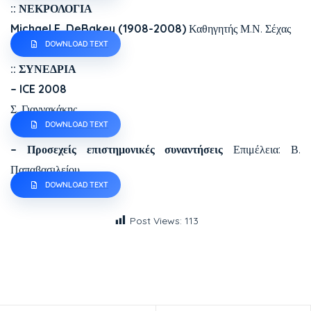
:: ΝΕΚΡΟΛΟΓΙΑ
Michael E. DeBakey (1908-2008)
Καθηγητής Μ.Ν. Σέχας
DOWNLOAD TEXT
:: ΣΥΝΕΔΡΙΑ
– ICE 2008
Σ. Γιαννακάκης
DOWNLOAD TEXT
– Προσεχείς επιστημονικές συναντήσεις
Επιμέλεια: Β.
Παπαβασιλείου
DOWNLOAD TEXT
Post Views:
113