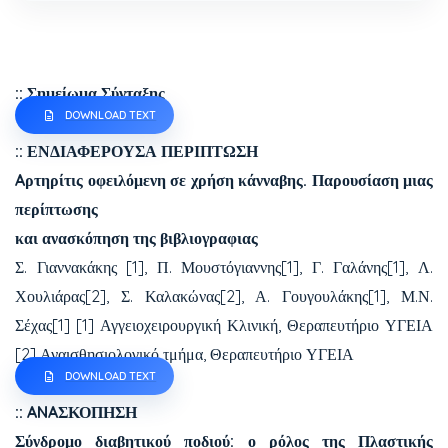
:: Σημείωμα Σύνταξης
DOWNLOAD TEXT
:: ΕΝΔΙΑΦΕΡΟΥΣΑ ΠΕΡΙΠΤΩΣΗ
Aρτηρίτις οφειλόμενη σε χρήση κάνναβης. Παρουσίαση μιας
περίπτωσης
και ανασκόπηση της βιβλιογραφιας
Σ. Γιαννακάκης [1], Π. Μουστόγιαννης[1], Γ. Γαλάνης[1], Λ.
Χουλιάρας[2], Σ. Καλακώνας[2], Α. Γουγουλάκης[1], Μ.Ν.
Σέχας[1] [1] Αγγειοχειρουργική Κλινική, Θεραπευτήριο ΥΓΕΙΑ
[2] Αναισθησιολογικό τμήμα, Θεραπευτήριο ΥΓΕΙΑ
DOWNLOAD TEXT
:: ANAΣΚΟΠΗΣΗ
Σύνδρομο διαβητικού ποδιού: ο ρόλος της Πλαστικής